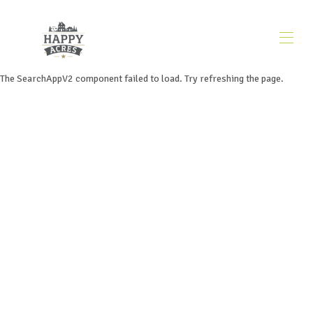
The SearchAppV2 component failed to load. Try refreshing the page.
Inicio
Nuestra historia
Propiedades
▾
Estacionamiento para vehículos recreativos
Lugar del evento
Alquiler de eventos
Contáctenos